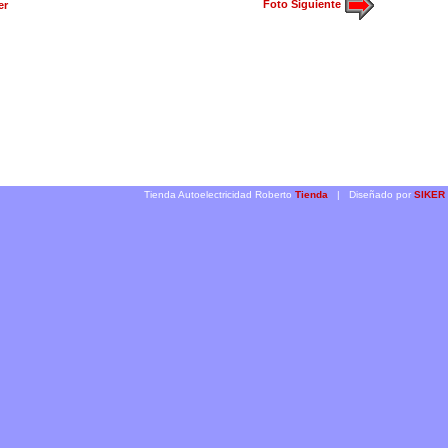
Foto Siguiente
er
Tienda Autoelectricidad Roberto
Tienda
| Diseñado por
SIKER